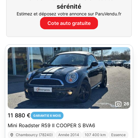
sérénité
Estimez et déposez votre annonce sur ParuVendu.fr
Cote auto gratuite
26
11 880 €
GARANTIE 6 MOIS
Mini Roadster R59 II COOPER S BVA6
Chambourcy (78240)
Année 2014
107 400 km
Essence