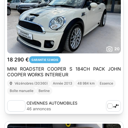
20
18 290 €
GARANTIE 12 MOIS
MINI ROADSTER COOPER S 184CH PACK JOHN
COOPER WORKS INTERIEUR
Vézénobres (30360)
Année 2013
48 984 km
Essence
Boîte manuelle
Berline
CEVENNES AUTOMOBILES
46 annonces