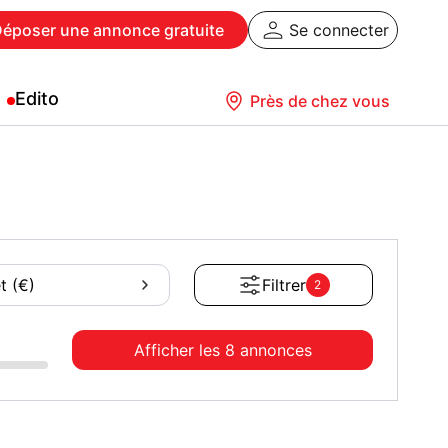
Déposer
une annonce gratuite
Se connecter
Edito
Près de chez vous
t (€)
Filtrer
2
Afficher les
8 annonces