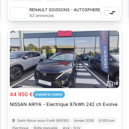
RENAULT SOISSONS - AUTOSPHERE
43 annonces
19
44 950 €
GARANTIE 12 MOIS
NISSAN ARIYA - Electrique 87kWh 242 ch Evolve
Saint-Brice-sous-Forêt (95350)
Année 2026
6 000 km
Electrique
Boîte manuelle
4x4 - SUV