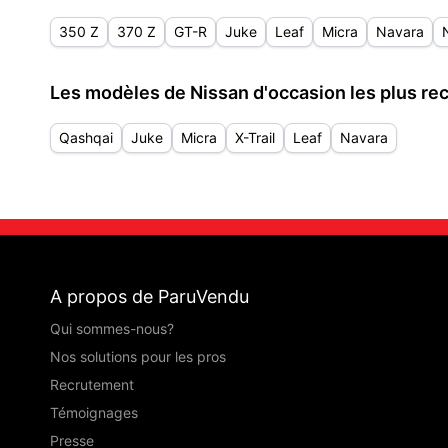
350 Z
370 Z
GT-R
Juke
Leaf
Micra
Navara
Les modèles de Nissan d'occasion les plus rec
Qashqai
Juke
Micra
X-Trail
Leaf
Navara
A propos de ParuVendu
Qui sommes-nous?
Nos solutions pour les pros
Recrutement
Témoignages
Presse