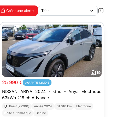
Créer une alerte
19
25 990 €
GARANTIE 12 MOIS
NISSAN ARIYA 2024 - Gris - Ariya Electrique
63kWh 218 ch Advance
Brest (29200)
Année 2024
61 610 km
Electrique
Boîte automatique
Berline