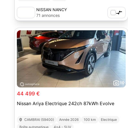
NISSAN NANCY
71 annonces
10
44 499 €
Nissan Ariya Electrique 242ch 87kWh Evolve
CAMBRAI (59400)
Année 2026
100 km
Electrique
Boîte automatique
4x4 - SUV