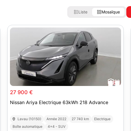
Liste
Mosaïque
20
27 900 €
Nissan Ariya Electrique 63kWh 218 Advance
Lavau (10150)
Année 2022
27 740 km
Electrique
Boîte automatique
4x4 - SUV