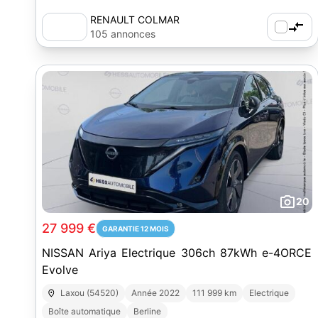
RENAULT COLMAR
105 annonces
20
27 999 €
GARANTIE 12 MOIS
NISSAN Ariya Electrique 306ch 87kWh e-4ORCE
Evolve
Laxou (54520)
Année 2022
111 999 km
Electrique
Boîte automatique
Berline