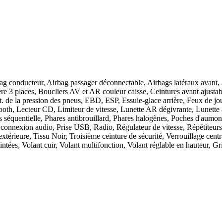
g conducteur, Airbag passager déconnectable, Airbags latéraux avant, 
ière 3 places, Boucliers AV et AR couleur caisse, Ceintures avant aj
e la pression des pneus, EBD, ESP, Essuie-glace arrière, Feux de jour 
tooth, Lecteur CD, Limiteur de vitesse, Lunette AR dégivrante, Lunette ar
s séquentielle, Phares antibrouillard, Phares halogènes, Poches d'aumon
e connexion audio, Prise USB, Radio, Régulateur de vitesse, Répétiteurs 
érieure, Tissu Noir, Troisième ceinture de sécurité, Verrouillage centrali
teintées, Volant cuir, Volant multifonction, Volant réglable en hauteur, Gr