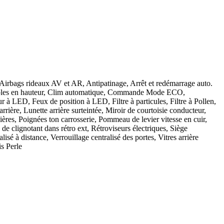
Airbags rideaux AV et AR, Antipatinage, Arrêt et redémarrage auto.
ustables en hauteur, Clim automatique, Commande Mode ECO,
à LED, Feux de position à LED, Filtre à particules, Filtre à Pollen,
rière, Lunette arrière surteintée, Miroir de courtoisie conducteur,
ières, Poignées ton carrosserie, Pommeau de levier vitesse en cuir,
de clignotant dans rétro ext, Rétroviseurs électriques, Siège
sé à distance, Verrouillage centralisé des portes, Vitres arrière
is Perle