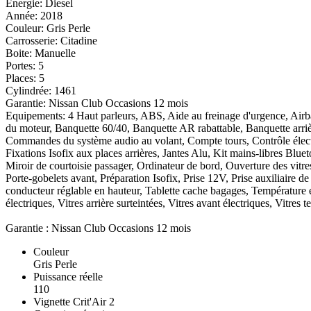
Energie: Diesel
Année: 2018
Couleur: Gris Perle
Carrosserie: Citadine
Boite: Manuelle
Portes: 5
Places: 5
Cylindrée: 1461
Garantie: Nissan Club Occasions 12 mois
Equipements: 4 Haut parleurs, ABS, Aide au freinage d'urgence, Airba
du moteur, Banquette 60/40, Banquette AR rabattable, Banquette arr
Commandes du système audio au volant, Compte tours, Contrôle élect. d
Fixations Isofix aux places arrières, Jantes Alu, Kit mains-libres Blue
Miroir de courtoisie passager, Ordinateur de bord, Ouverture des vitre
Porte-gobelets avant, Préparation Isofix, Prise 12V, Prise auxiliaire d
conducteur réglable en hauteur, Tablette cache bagages, Température ext
électriques, Vitres arrière surteintées, Vitres avant électriques, Vitres 
Garantie : Nissan Club Occasions 12 mois
Couleur
Gris Perle
Puissance réelle
110
Vignette Crit'Air
2