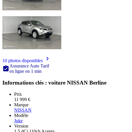

10 photos disponibles
Assurance Auto Tarif

en ligne en 1 min
Informations clés : voiture NISSAN Berline
Prix
11 999 €
Marque
NISSAN
Modèle
Juke
Version
1.5 dCi 110ch Acenta