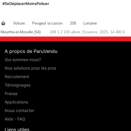
#SeDéplacerMoinsPolluer
Voiture
Peugeot occasion
208
Lorraine
Meurthe-et-Moselle (54)
208 1.2 100 allure, Essence, 2025, 14 480 €
A propos de ParuVendu
Qui sommes-nous?
Nos solutions pour les pros
Recrutement
Témoignages
Presse
Applications
Nous contacter
Aide - FAQ
Liens utiles