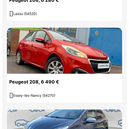
Peugeot 208, 6 280 €

Laxou (54520)
Peugeot 208, 6 490 €

Essey-lès-Nancy (54270)