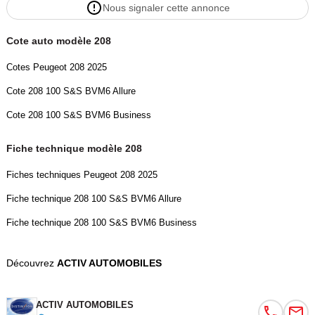
Nous signaler cette annonce
Système de détection de somnolence
Système de prévention des écarts
Cote auto modèle 208
Système de prévention des collisions
Tablette cache bagages
Cotes Peugeot 208 2025
Température extérieure
Cote 208 100 S&S BVM6 Allure
Troisième ceinture de sécurité
Verrouillage auto. des portes en roulant
Cote 208 100 S&S BVM6 Business
Verrouillage centralisé à distance
Verrouillage centralisé des portes
Fiche technique modèle 208
Vitres arrière électriques
Fiches techniques Peugeot 208 2025
Vitres arrière surteintées
Vitres avant électriques
Fiche technique 208 100 S&S BVM6 Allure
Vitres teintées
Fiche technique 208 100 S&S BVM6 Business
Volant réglable en profondeur et hauteur
Couleur
Puissance réelle
Découvrez
ACTIV AUTOMOBILES
Gris artense
102
ACTIV AUTOMOBILES