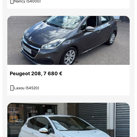

Nancy (54000)
Peugeot 208, 7 680 €

Laxou (54520)