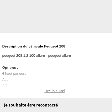
Description du véhicule Peugeot 208
peugeot 208 1.2 100 allure - peugeot allure
Options :
6 haut parleurs
Abs
Afil

Lire la suite
Aide au démarrage en côte
Aide au freinage d'urgence
Airbag conducteur
Je souhaite être recontacté
Airbag passager