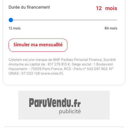
Limiteur de vitesse
Durée du financement
12
mois
Lunette arrière surteintée
Lunette arrière teintée
Ordinateur de bord
12
mois
84
mois
Ouverture des vitres séquentielle
Pare-brise acoustique
Phares avant led
Simuler ma mensualité
Poches d'aumonières
Prise usb
Cetelem est une marque de BNP Paribas Personal Finance, Société
Régulateur de vitesse
Anonyme au capital de : 617 279 915 €. Siège social : 1 Boulevard
Haussmann - 75009 Paris France. RCS : Paris n° 542 097 902. N°
Rétroviseur intérieur électrochrome
ORIAS : 07 023 128 (www.orias.fr).
Rétroviseurs électriques
Rétroviseurs dégivrants
Rétroviseurs rabattables électriquement
Radar de stationnement ar
Radar de stationnement av
Radio numérique dab
Reconnaissance panneaux de signalisation
Siège conducteur réglable en hauteur