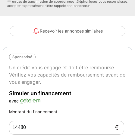
** en cas de transmission de coordonnées téléphoniques vous reconnaissez
accepter expressément d’être rappelé par l’annonceur.
Détecteur de sous-gonflage indirect
Dispositif freinage automatique
Ecran couleur
Ecran multifonction couleur
Recevoir les annonces similaires
Ecran tactile
Esp
Essuie-glace arrière
Sponsorisé
Feux arrière à led
Feux de freinage d'urgence
Un crédit vous engage et doit être remboursé.
Feux de jour à led
Vérifiez vos capacités de remboursement avant de
Filtre à pollen
vous engager.
Fixations isofix aux places arrières
Simuler un financement
Frein stationnement électrique
Freinage automatique d'urgence
avec
Interface media
Montant du financement
Jantes alu
Kit mains-libres bluetooth
€
Lampe de coffre