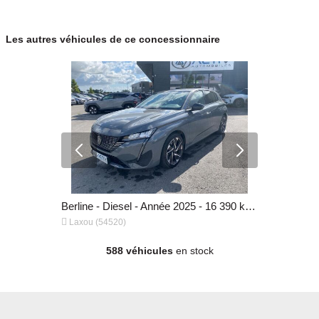
permettons de bénéficier de conditions tarifaires préférentielles sur tous
les véhicules proposés et vous assure un achat en toute confiance.
Les autres véhicules de ce concessionnaire
Nos points forts :
Etre accueilli et cons
Berline - Essence - Année 2025 - 15 874 km, 24 480 €
Berline - Diesel - Année 2025 - 16 390 km, 22 980 €


Laxou (54520)
Laxou (545
588 véhicules
en stock