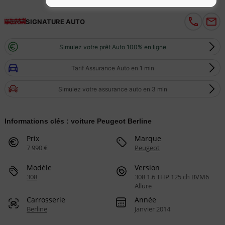
SIGNATURE AUTO
Simulez votre prêt Auto 100% en ligne
Tarif Assurance Auto en 1 min
Simulez votre assurance auto en 3 min
Informations clés : voiture Peugeot Berline
Prix
Marque
7 990 €
Peugeot
Modèle
Version
308
308 1.6 THP 125 ch BVM6
Allure
Carrosserie
Année
Berline
Janvier 2014