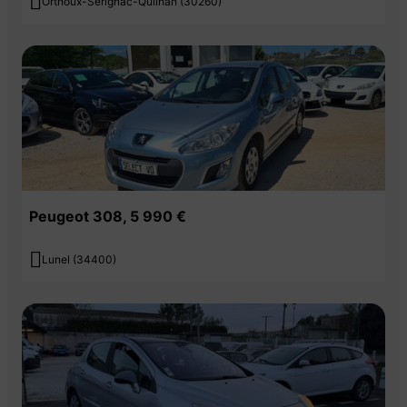

Orthoux-Sérignac-Quilhan (30260)
Peugeot 308, 5 990 €

Lunel (34400)