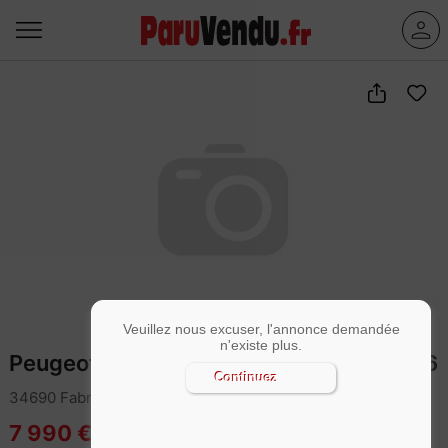
Veuillez nous excuser, l'annonce demandée
n'existe plus.
Peugeot 308 II 1.6 THP 125 ch Allure BV6
Continuez
34690 Fabrègues
7 990 €
Garantie