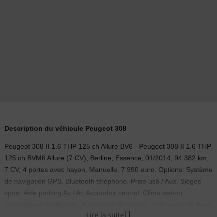
Description du véhicule Peugeot 308
Peugeot 308 II 1.6 THP 125 ch Allure BV6 - Peugeot 308 II 1.6 THP
125 ch BVM6 Allure (7 CV), Berline, Essence, 01/2014, 94 382 km,
7 CV, 4 portes avec hayon, Manuelle, 7 990 euro. Options: Système
de navigation GPS, Bluetooth téléphone, Prise usb / Aux, Sièges
sport, Aide parking Av / Ar, Accoudoir central, Climatisation
automatique multizones, Régulateur de vitesse, Ordinateur de bord,

Lire la suite
Jantes alu 16", Feux de jour LED, Fermeture centralisée, Peinture