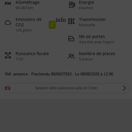
Kilométrage
Energie
94 382 km
Essence
info
Emissions de
Transmission
C
CO2
Manuelle
125 g/km
Nb de portes
4 portes avec hayon
Puissance fiscale
Nombre de places
7 CV
5 places
Réf. annonce : ParuVendu 9926637910 - Le 08/08/2026 à 12:06
Simulez votre assurance auto en 3 min