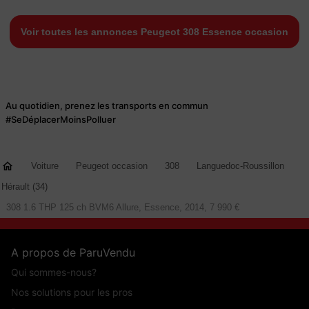
Voir toutes les annonces Peugeot 308 Essence occasion
Au quotidien, prenez les transports en commun
#SeDéplacerMoinsPolluer
Voiture
Peugeot occasion
308
Languedoc-Roussillon
Hérault (34)
308 1.6 THP 125 ch BVM6 Allure, Essence, 2014, 7 990 €
A propos de ParuVendu
Qui sommes-nous?
Nos solutions pour les pros