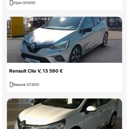

Dijon (21000)
Renault Clio V, 13 590 €

Beaune (21200)