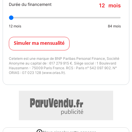
Durée du financement
12
mois
- Harmonie noire
- Frein de parking assisté automatique avec Auto hold
- Allumage automatique des essuie-glaces
12
mois
84
mois
- Eclairage AV et AR Full LED Pure Vision
- Renault Multi-sense
- Cartographie Standard
Simuler ma mensualité
- Caméra AR
- Appel d'urgence
Cetelem est une marque de BNP Paribas Personal Finance, Société
- Liseuses AVet AR à LED
Anonyme au capital de : 617 279 915 €. Siège social : 1 Boulevard
Haussmann - 75009 Paris France. RCS : Paris n° 542 097 902. N°
- Réplication smartphone sans fil
ORIAS : 07 023 128 (www.orias.fr).
- Banquette AR 60/40
- Lève-vitres AV électriques
- Feux AR cristal avec signature à LED
- Jantes alliage 16'' Boavista black
- Protection inférieur de porte chromé
- Rétroviseur intérieur chrome
- Sellerie textile et textile enduit grainé gris/noir avec surpiqûres
cuivre