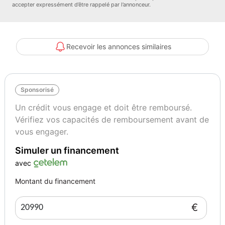
accepter expressément d’être rappelé par l’annonceur.
- Vitres AR surteintées
- Régulateur de vitesse
- Contrôle dynamique de trajectoire ESC
- Déconnection airbag passager AV
Recevoir les annonces similaires
- Kit de gonflage
- Ceinture centrale AR 3 points
- Système ISOFIX aux places latérales AR et passager AV
Sponsorisé
- Airbags conducteur et passager
- Carte "Mains libres"
Un crédit vous engage et doit être remboursé.
- Alerte d'oubli de ceinture de sécurité
Vérifiez vos capacités de remboursement avant de
- Aide au parking AR
vous engager.
- Aide au démarrage en côte
Simuler un financement
- Assistant maintien de voie
- Compteur Numérique 7"
avec
- Mode ECO
Montant du financement
- Accoudoir central avec rangement
- Appuie-têtes AR
€
- Climatisation automatique
- Antenne Requin