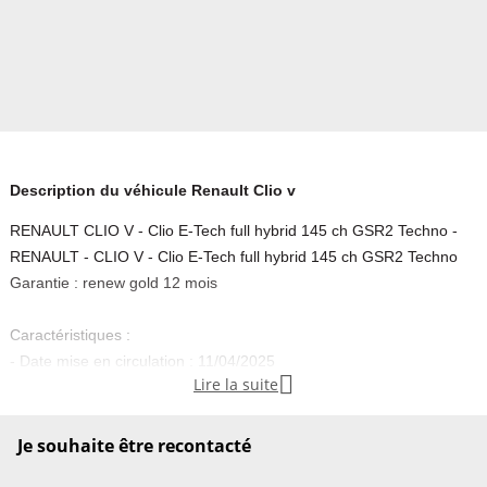
Description du véhicule Renault Clio v
RENAULT CLIO V - Clio E-Tech full hybrid 145 ch GSR2 Techno -
RENAULT - CLIO V - Clio E-Tech full hybrid 145 ch GSR2 Techno
Garantie : renew gold 12 mois
Caractéristiques :
- Date mise en circulation : 11/04/2025

Lire la suite
- Puissance fiscale : 5 CV
- Carrosserie : Berline CV
- Nbr portes : 5
Je souhaite être recontacté
- Energie : Essence / Courant électrique