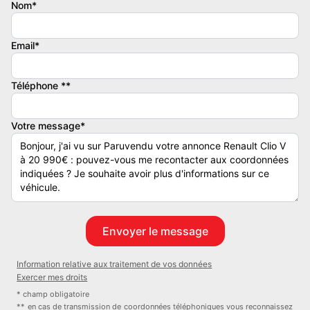
- Type de boite : Automatique
Nom*
- Couleur extérieure : NOIR ETOILE
- Couleur intérieure : DRAP
Email*
- Taux d'émission de CO2 : 96
- Kilométrage : 18000
Téléphone **
Dimension - Masse :
- Longueur : 4053 cm
Votre message*
- Largeur : 1798 cm
- Hauteur : 1439 cm
- Empattement : 2583 cm
- Volume : 301 L
- Vide : 1273
- Utile : 397
Liste des équipements :
Information relative aux traitement de vos données
- Direction assistée
Exercer mes droits
- Système de contrôle de pression des pneumatiques RDC
* champ obligatoire
- Verrouillage centralisé
** en cas de transmission de coordonnées téléphoniques vous reconnaissez