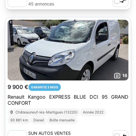
45 annonces
16
9 900 €
GARANTIE 3 MOIS
Renault Kangoo EXPRESS BLUE DCI 95 GRAND
CONFORT
Châteauneuf-les-Martigues (13220)
Année 2022
93 861 km
Diesel
Boîte manuelle
SUN AUTOS VENTES