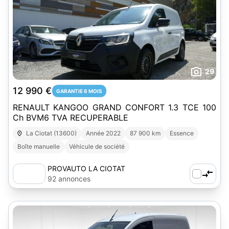
29
12 990 €
GARANTIE 6 MOIS
RENAULT KANGOO GRAND CONFORT 1.3 TCE 100
Ch BVM6 TVA RECUPERABLE
La Ciotat (13600)
Année 2022
87 900 km
Essence
Boîte manuelle
Véhicule de société
PROVAUTO LA CIOTAT
92 annonces