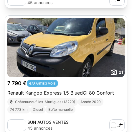
45 annonces
21
7 790 €
GARANTIE 3 MOIS
Renault Kangoo Express 1.5 BluedCi 80 Confort
Châteauneuf-les-Martigues (13220)
Année 2020
74 773 km
Diesel
Boîte manuelle
SUN AUTOS VENTES
45 annonces