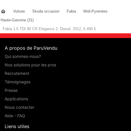
Voiture
Skoda occasion
Fabia
Midi-Pyrenées
Haute-Garonne (31)
Fabia 1.6 TDI 90 CR Elegance 2, Diesel, 2012, 6 490 €
A propos de ParuVendu
Qui sommes-nous?
Nos solutions pour les pros
Recrutement
Témoignages
Presse
Applications
Nous contacter
Aide - FAQ
Liens utiles