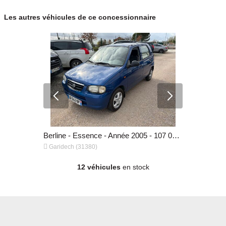
Les autres véhicules de ce concessionnaire
Berline - Diesel - Année 2012 - 204 450 km, 6 890 €
Berline - Essence - Année 2005 - 107 014 km, 3 090 €


Garidech (31380)
Garidech (
12 véhicules
en stock