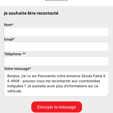
Couleur
Vignette Crit’Air
Blanc
2
Je souhaite être recontacté
Garantie mécanique
Nom*
6 mois
Email*
Téléphone **
Votre message*