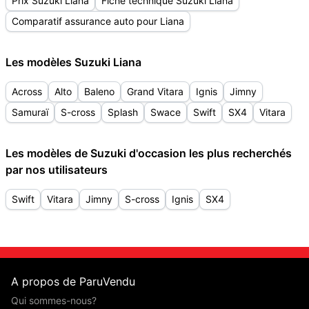
Prix Suzuki Liana
Fiche technique Suzuki Liana
Comparatif assurance auto pour Liana
Les modèles Suzuki Liana
Across
Alto
Baleno
Grand Vitara
Ignis
Jimny
Samuraï
S-cross
Splash
Swace
Swift
SX4
Vitara
Les modèles de Suzuki d'occasion les plus recherchés
par nos utilisateurs
Swift
Vitara
Jimny
S-cross
Ignis
SX4
A propos de ParuVendu
Qui sommes-nous?