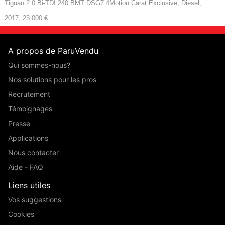
Tiguan 2.0 Bi-TDI 240 BMT DSG7 4Motion Carat Exclusive, Diesel,
2017, 23 000 €
A propos de ParuVendu
Qui sommes-nous?
Nos solutions pour les pros
Recrutement
Témoignages
Presse
Applications
Nous contacter
Aide - FAQ
Liens utiles
Vos suggestions
Cookies