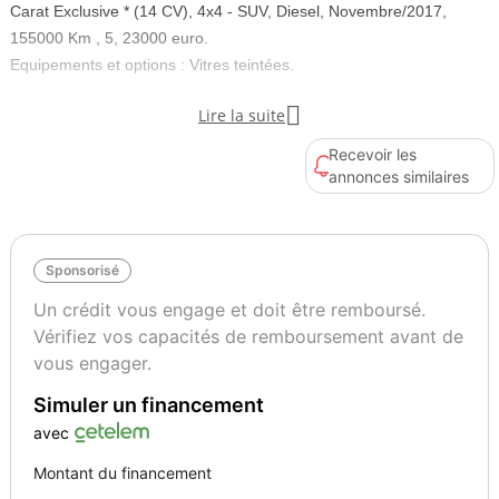
Carat Exclusive * (14 CV), 4x4 - SUV, Diesel, Novembre/2017,
155000 Km , 5, 23000 euro.
Equipements et options : Vitres teintées.
Couleur
Puissance réelle

Lire la suite
Blanc
240
Recevoir les
annonces similaires
Vignette Crit’Air
2
Sponsorisé
Un crédit vous engage et doit être remboursé.
Vérifiez vos capacités de remboursement avant de
vous engager.
Simuler un financement
avec
Montant du financement