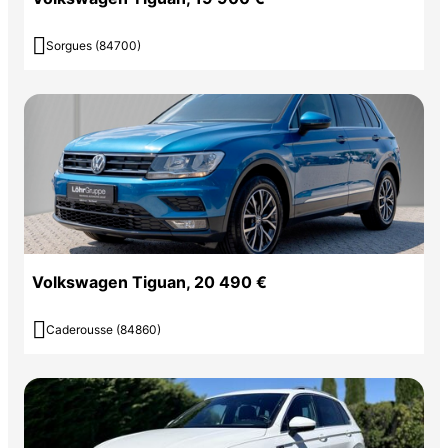

Sorgues (84700)
Volkswagen Tiguan, 20 490 €

Caderousse (84860)