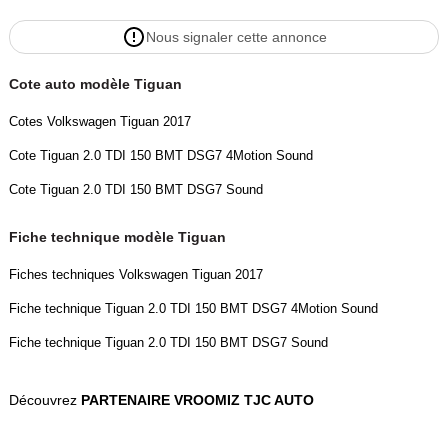
-Filtre à particules
Nous signaler cette annonce
-Jantes Alu
-Phares avant LED
Cote auto modèle Tiguan
-Phares de route adaptatifs
-Poignées ton carrosserie
Cotes Volkswagen Tiguan 2017
-Radar de stationnement AR
Cote Tiguan 2.0 TDI 150 BMT DSG7 4Motion Sound
-Radar de stationnement AV
-Répétiteurs de clignotant dans rétro ext
Cote Tiguan 2.0 TDI 150 BMT DSG7 Sound
-Rétroviseurs dégivrants
-Rétroviseurs rabattables électriquement
Fiche technique modèle Tiguan
-Rétroviseurs électriques
Fiches techniques Volkswagen Tiguan 2017
-Système d'assistance au stationnement
-Système d'éclairage intelligent
Fiche technique Tiguan 2.0 TDI 150 BMT DSG7 4Motion Sound
-Système de mesure de place disponible
Fiche technique Tiguan 2.0 TDI 150 BMT DSG7 Sound
Conduite:
Découvrez
PARTENAIRE VROOMIZ TJC AUTO
-Aide au démarrage en côte
-Arrêt et redémarrage auto. du moteur