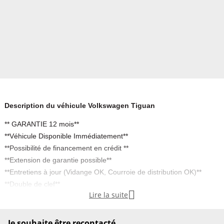
Description du véhicule Volkswagen Tiguan
** GARANTIE 12 mois**
**Véhicule Disponible Immédiatement**
**Possibilité de financement en crédit **
**Extension de garantie possible**
**Entretiens à jour (Vidange OK, Courroie de distribution OK)**
**Double de clef**

Lire la suite
Équipements de série:
Je souhaite être recontacté