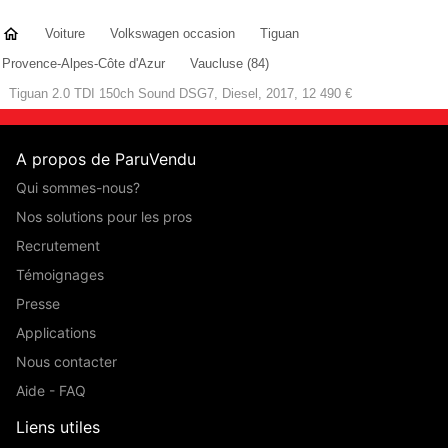
Voiture
Volkswagen occasion
Tiguan
Provence-Alpes-Côte d'Azur
Vaucluse (84)
Tiguan 2.0 TDI 150ch Sound DSG7, Diesel, 2017, 12 490 €
A propos de ParuVendu
Qui sommes-nous?
Nos solutions pour les pros
Recrutement
Témoignages
Presse
Applications
Nous contacter
Aide - FAQ
Liens utiles