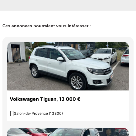
-Verrouillage centralisé à distance
-Vitres arrière surteintées
-Vitres arrière électriques
-Vitres avant électriques
Ces annonces pourraient vous intéresser :
-Vitres teintées
-Volant cuir
-Volant multifonction
-Volant réglable en profondeur et hauteur
Extension de Garantie // Achat/Reprise de votre véhicule //
Possibilité de vous récupérer a la gare // Du lundi au vendredi 9h-
19h et le samedi sur RDV // TJC AUTO.
Couleur
Puissance réelle
Blanc
149
Volkswagen Tiguan, 13 000 €

Salon-de-Provence (13300)