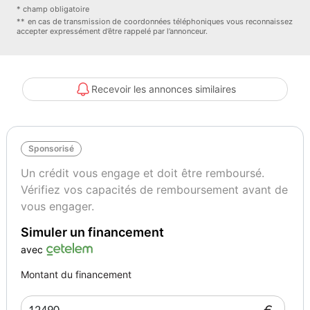
Sellerie:
* champ obligatoire
-Tissu Sound Noir Titane
** en cas de transmission de coordonnées téléphoniques vous reconnaissez
accepter expressément d’être rappelé par l’annonceur.
Sécurité:
-ABS
-AFIL
Recevoir les annonces similaires
-Aide au freinage d'urgence
-Airbag conducteur
-Airbag genoux
Sponsorisé
-Airbag passager déconnectable
-Airbags latéraux avant
Un crédit vous engage et doit être remboursé.
-Airbags rideaux AV et AR
Vérifiez vos capacités de remboursement avant de
-Antidémarrage électronique
vous engager.
-Antipatinage
Simuler un financement
-Assistance de maintient de trajectoire
-Ceintures avant ajustables en hauteur
avec
-Contrôle élect. de la pression des pneus
Montant du financement
-EBD
-ESP