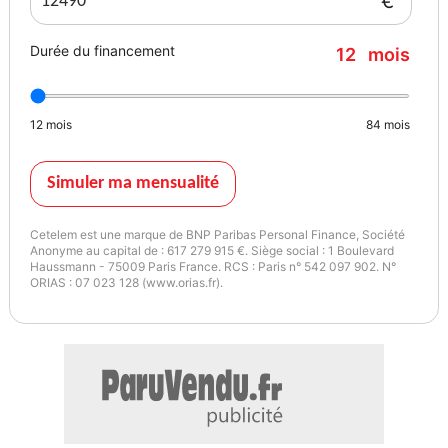
€
-Phares antibrouillard
-Préparation Isofix
Durée du financement
12
mois
-Reconnaissance panneaux de signalisation
-Régulateur de couple d'inertie
-Système avancé de détection d'obstacles
12
mois
84
mois
-Système de détection de somnolence
-Système de prévention des collisions
-Troisième ceinture de sécurité
Simuler ma mensualité
-Témoin de bouclage des ceintures AV
Cetelem est une marque de BNP Paribas Personal Finance, Société
Extérieur:
Anonyme au capital de : 617 279 915 €. Siège social : 1 Boulevard
Haussmann - 75009 Paris France. RCS : Paris n° 542 097 902. N°
-Becquet arrière
ORIAS : 07 023 128 (www.orias.fr).
-Boucliers AV et AR couleur caisse
-Caméra de recul
-Ceinture de vitrage chromée
-Eclairage statique d'intersection
-Essuie-glace arrière
-Feux arrière à LED
-Feux de jour