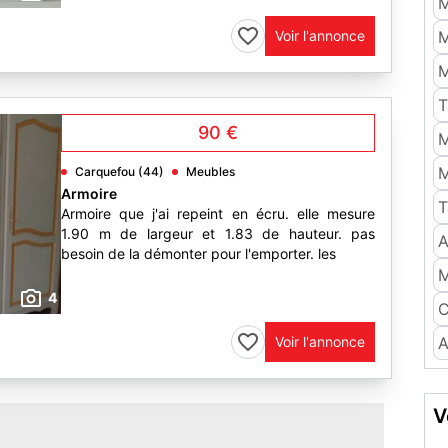
M
Voir l'annonce
M
M
T
90 €
M
M
Carquefou (44)
Meubles
Armoire
T
Armoire que j'ai repeint en écru. elle mesure
1.90 m de largeur et 1.83 de hauteur. pas
A
besoin de la démonter pour l'emporter. les
M
4
C
Voir l'annonce
A
V