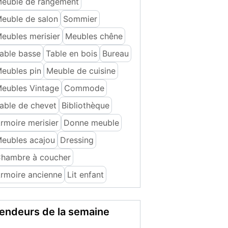
euble de rangement
euble de salon
Sommier
eubles merisier
Meubles chêne
able basse
Table en bois
Bureau
eubles pin
Meuble de cuisine
eubles Vintage
Commode
able de chevet
Bibliothèque
rmoire merisier
Donne meuble
eubles acajou
Dressing
hambre à coucher
rmoire ancienne
Lit enfant
endeurs de la semaine