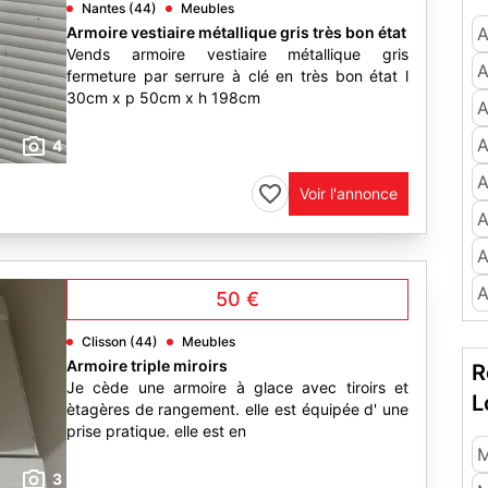
Nantes (44)
Meubles
Armoire vestiaire métallique gris très bon état
A
Vends armoire vestiaire métallique gris
A
fermeture par serrure à clé en très bon état l
30cm x p 50cm x h 198cm
A
A
4
A
Voir l'annonce
A
A
A
50 €
Clisson (44)
Meubles
Armoire triple miroirs
R
Je cède une armoire à glace avec tiroirs et
L
ètagères de rangement. elle est équipée d' une
prise pratique. elle est en
M
3