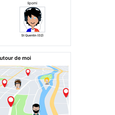
Susana H.
Grenoble (38)
utour de moi