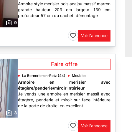
Armoire style merisier bois acajou massif marron
grande hauteur 203 cm largeur 139 cm
profondeur 57 cm du cachet. démontage
9
Voir l'annonce
Faire offre
La Bernerie-en-Retz (44)
Meubles
Armoire en merisier avec
étagère/penderie/miroir intérieur
Je vends une armoire en merisier massif avec
étagère, penderie et miroir sur face intérieure
de la porte de droite, en excellent
3
Voir l'annonce