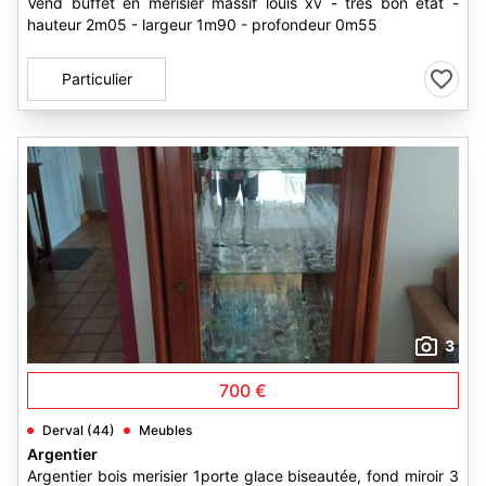
Vend buffet en merisier massif louis xv - très bon état -
hauteur 2m05 - largeur 1m90 - profondeur 0m55
Particulier
3
700 €
Derval (44)
Meubles
Argentier
Argentier bois merisier 1porte glace biseautée, fond miroir 3