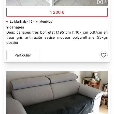
3
1 200 €
Le Marillais (49)
Meubles
2 canapes
Deux canapés tres bon etat l:195 cm h:107 cm p:97cm en
tissu gris anthracite assise mousse polyurethane 55kgs
dossier
Particulier