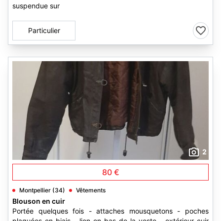
suspendue sur
Particulier
2
80 €
Montpellier (34)
Vêtements
Blouson en cuir
Portée quelques fois - attaches mousquetons - poches
plaquées en biais - lien en bas de la veste - extérieur cuir