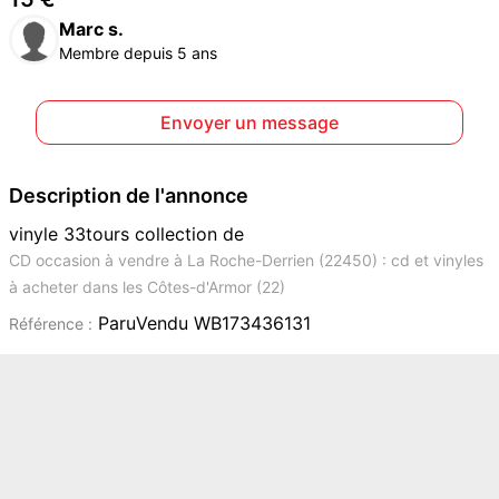
Marc s.
Membre depuis 5 ans
Envoyer un message
Description de l'annonce
vinyle 33tours collection de
CD occasion à vendre à La Roche-Derrien (22450) : cd et vinyles
à acheter dans les Côtes-d'Armor (22)
ParuVendu WB173436131
Référence :