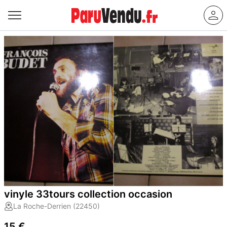
vinyle 33tours collection occasion
La Roche-Derrien (22450)
15 €