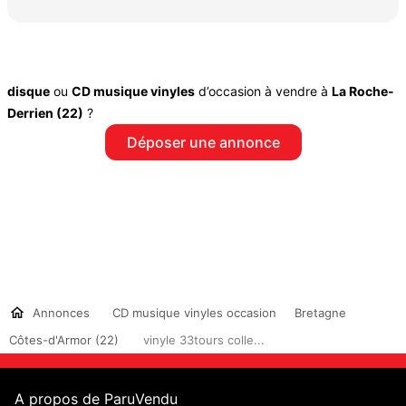
disque
ou
CD musique vinyles
d’occasion à vendre à
La Roche-
Derrien (22)
?
Déposer une annonce
Annonces
CD musique vinyles occasion
Bretagne
Côtes-d'Armor (22)
vinyle 33tours colle...
A propos de ParuVendu