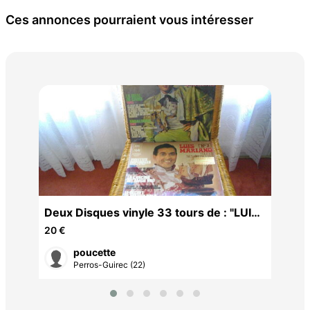
Ces annonces pourraient vous intéresser
Poc
de
15 
 :
Deux Disques vinyle 33 tours de : "LUIS
MARIANO"
20 €
poucette
Perros-Guirec (22)