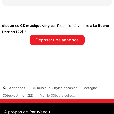
disque
ou
CD musique vinyles
d’occasion à vendre à
La Roche-
Derrien (22)
?
Déposer une annonce
Annonces
CD musique vinyles occasion
Bretagne
Côtes-d'Armor (22)
Vynile 33tours colle...
A propos de ParuVendu