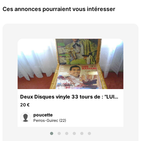
Ces annonces pourraient vous intéresser
Poc
de
15 
 :
Deux Disques vinyle 33 tours de : "LUIS
MARIANO"
20 €
poucette
Perros-Guirec (22)