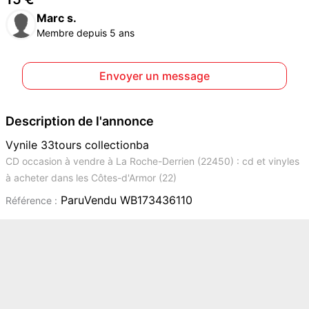
Marc s.
Membre depuis 5 ans
Envoyer un message
Description de l'annonce
Vynile 33tours collectionba
CD occasion à vendre à La Roche-Derrien (22450) : cd et vinyles
à acheter dans les Côtes-d'Armor (22)
ParuVendu WB173436110
Référence :