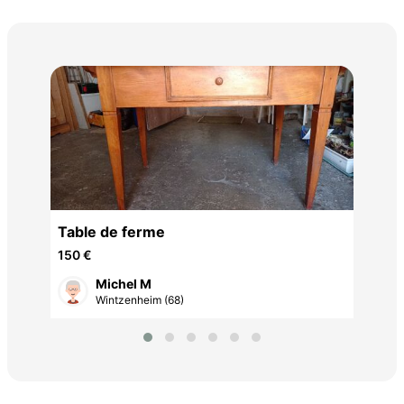
sal
150
Table de ferme
150 €
Michel M
Wintzenheim (68)