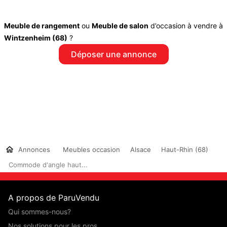
Meuble de rangement
ou
Meuble de salon
d’occasion à vendre à
Wintzenheim (68)
?
Déposer une annonce
Annonces
Meubles occasion
Alsace
Haut-Rhin (68)
Commode d'angle haut...
A propos de ParuVendu
Qui sommes-nous?
Nos solutions pour les pros