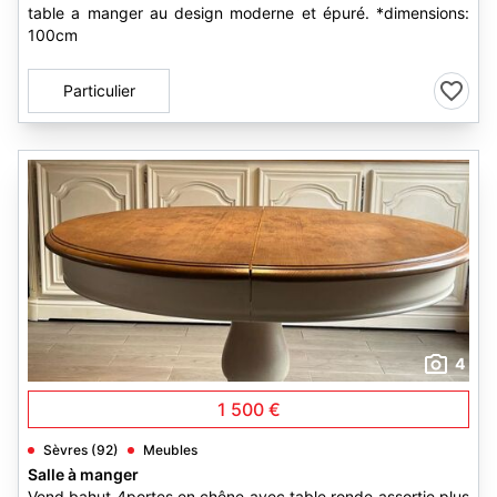
table a manger au design moderne et épuré. *dimensions:
100cm
Particulier
4
1 500 €
Sèvres (92)
Meubles
Salle à manger
Vend bahut 4portes en chêne avec table ronde assortie plus