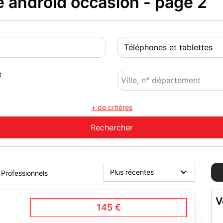
 android occasion - page 2
t
+ de critères
Professionnels
V
145 €