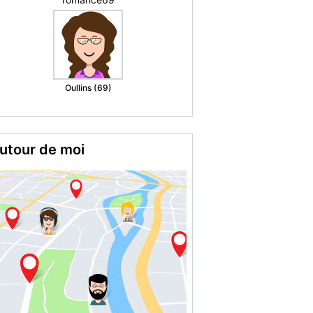
Flers En
Escrebieux (59)
utour de moi