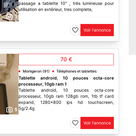
passage a tablette 10" , très lumineuse pour
utilisation en extérieur, tres complete,
3
Voir l'annonce
70 €
Montgeron (91)
Téléphones et tablettes
Tablette android, 10 pouces octa-core
processeur, 10gb ram 1
Tablette android, 10 pouces octa-core
processeur, 10gb ram 128gb rom, 1tb tf card
expand, 1280x800 ips hd touchscreen,
5g/2.4g
5
Voir l'annonce