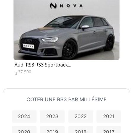
Audi RS3 RS3 Sportback...
Au
37 590
6


COTER UNE RS3 PAR MILLÉSIME
2024
2023
2022
2021
2020
2019
2018
2017