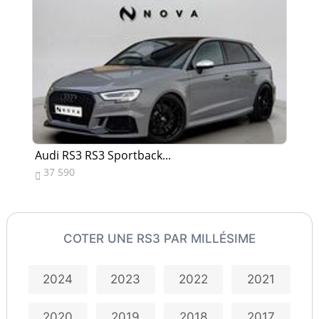
Audi RS3 RS3 Sportback...
Au
37 590
6


COTER UNE RS3 PAR MILLÉSIME
2024
2023
2022
2021
2020
2019
2018
2017