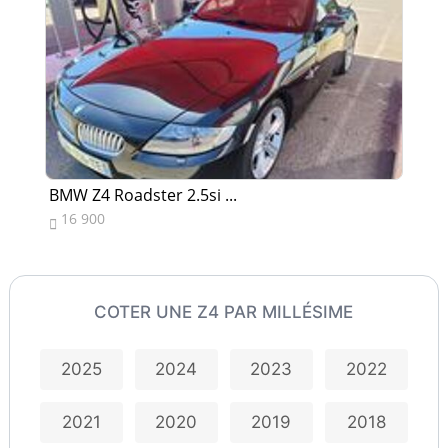
BMW Z4 Roadster 2.5si ...
BM
16 900
8


COTER UNE Z4 PAR MILLÉSIME
2025
2024
2023
2022
2021
2020
2019
2018