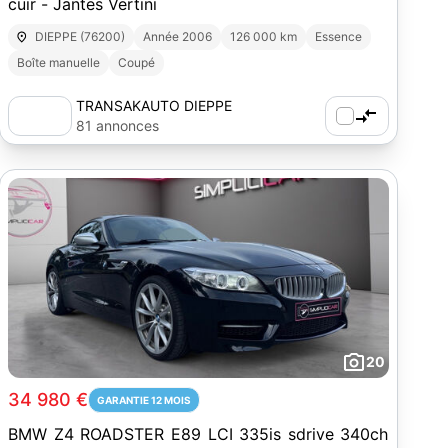
cuir - Jantes Vertini
DIEPPE (76200)
Année 2006
126 000 km
Essence
Boîte manuelle
Coupé
TRANSAKAUTO DIEPPE
81 annonces
20
34 980 €
GARANTIE 12 MOIS
BMW Z4 ROADSTER E89 LCI 335is sdrive 340ch