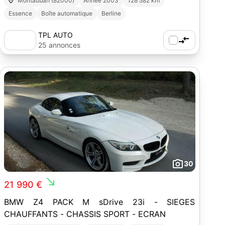
Montauban (82000)
Année 2003
128 582 km
Essence
Boîte automatique
Berline
TPL AUTO
25 annonces
30
south_east
21 990 €
BMW Z4 PACK M sDrive 23i - SIEGES
CHAUFFANTS - CHASSIS SPORT - ECRAN