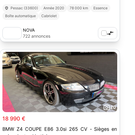
Pessac (33600)
Année 2020
78 000 km
Essence
Boîte automatique
Cabriolet
NOVA
722 annonces
20
18 990 €
BMW Z4 COUPE E86 3.0si 265 CV - Sièges en