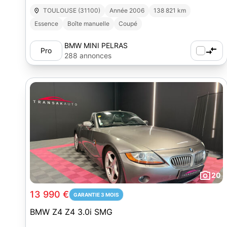
TOULOUSE (31100)
Année 2006
138 821 km
Essence
Boîte manuelle
Coupé
BMW MINI PELRAS
Pro
288 annonces
20
13 990 €
GARANTIE 3 MOIS
BMW Z4 Z4 3.0i SMG