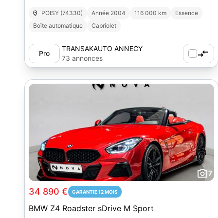
POISY (74330)
Année 2004
116 000 km
Essence
Boîte automatique
Cabriolet
TRANSAKAUTO ANNECY
Pro
73 annonces
7
34 890 €
GARANTIE 12 MOIS
BMW Z4 Roadster sDrive M Sport