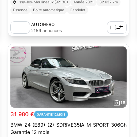
Issy-les-Moulineaux (92130)
Année 2021
32 637 km
Essence
Boîte automatique
Cabriolet
AUTOHERO
2159 annonces
18
31 980 €
GARANTIE 12 MOIS
BMW Z4 (E89) (2) SDRIVE35IA M SPORT 306Ch
Garantie 12 mois