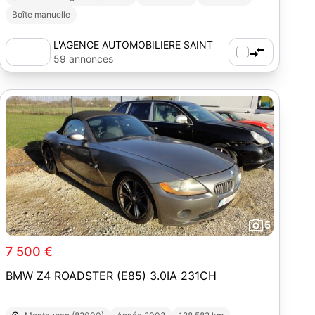
Boîte manuelle
L'AGENCE AUTOMOBILIERE SAINT
DIE DES VOSGES (88)
59 annonces
5
7 500 €
BMW Z4 ROADSTER (E85) 3.0IA 231CH