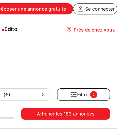
Déposer
une annonce gratuite
Se connecter
Edito
Près de chez vous
t (€)
Filtrer
2
Afficher les
183 annonces