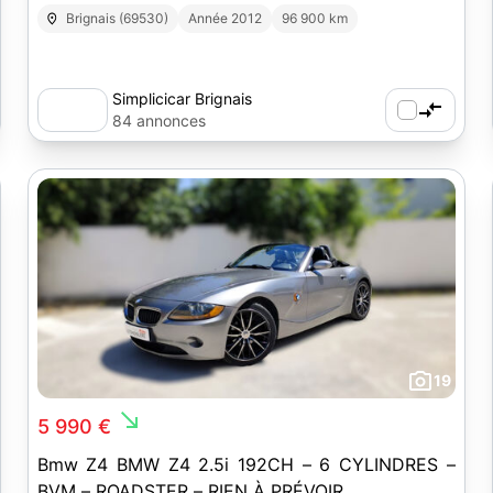
Brignais (69530)
Année 2012
96 900 km
Simplicicar Brignais
84 annonces
19
south_east
5 990 €
Bmw Z4 BMW Z4 2.5i 192CH – 6 CYLINDRES –
BVM – ROADSTER – RIEN À PRÉVOIR