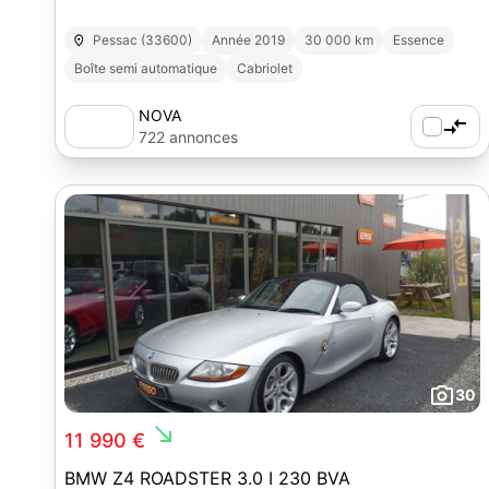
Pessac (33600)
Année 2019
30 000 km
Essence
Boîte semi automatique
Cabriolet
NOVA
722 annonces
30
south_east
11 990 €
BMW Z4 ROADSTER 3.0 I 230 BVA