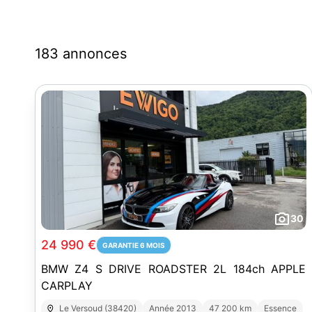
183 annonces
30
24 990 €
GARANTIE 6 MOIS
BMW Z4 S DRIVE ROADSTER 2L 184ch APPLE
CARPLAY
Le Versoud (38420)
Année 2013
47 200 km
Essence