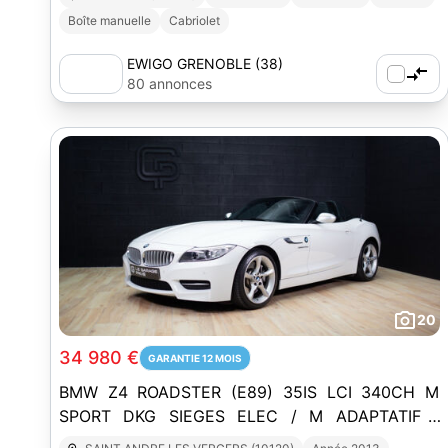
Boîte manuelle
Cabriolet
EWIGO GRENOBLE (38)
80 annonces
20
34 980 €
GARANTIE 12 MOIS
BMW Z4 ROADSTER (E89) 35IS LCI 340CH M
SPORT DKG SIEGES ELEC / M ADAPTATIF /
FRANCAISE