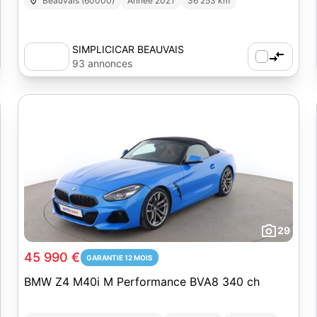
Beauvais (60000)
Année 2021
36 253 km
SIMPLICICAR BEAUVAIS
93 annonces
29
45 990 €
GARANTIE 12 MOIS
BMW Z4 M40i M Performance BVA8 340 ch