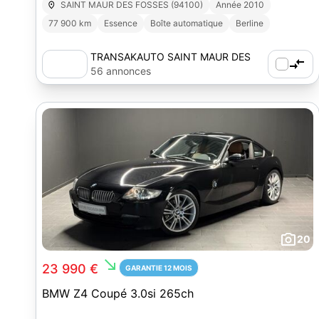
SAINT MAUR DES FOSSES (94100)
Année 2010
77 900 km
Essence
Boîte automatique
Berline
TRANSAKAUTO SAINT MAUR DES
FOSSES (94)
56 annonces
20
south_east
23 990 €
GARANTIE 12 MOIS
BMW Z4 Coupé 3.0si 265ch