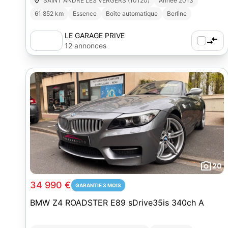
SAINT ANDRE LES VERGERS (10120)
Année 2013
61 852 km
Essence
Boîte automatique
Berline
LE GARAGE PRIVE
12 annonces
20
34 990 €
GARANTIE 3 MOIS
BMW Z4 ROADSTER E89 sDrive35is 340ch A