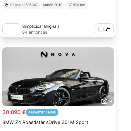
Brignais (69530)
Année 2019
37 870 km
Simplicicar Brignais
84 annonces
14
30 890 €
GARANTIE 12 MOIS
BMW Z4 Roasdster sDrive 30i M Sport