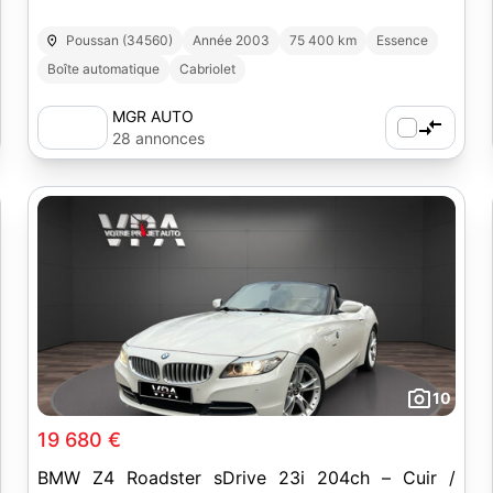
Poussan (34560)
Année 2003
75 400 km
Essence
Boîte automatique
Cabriolet
MGR AUTO
28 annonces
10
19 680 €
BMW Z4 Roadster sDrive 23i 204ch – Cuir /