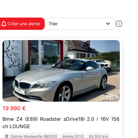
Créer une alerte
19
19 990 €
Bmw Z4 (E89) Roadster sDrive18i 2.0 i 16V 156
ch LOUNGE
Sainte-Marguerite (88100)
Année 2013
63 500 km