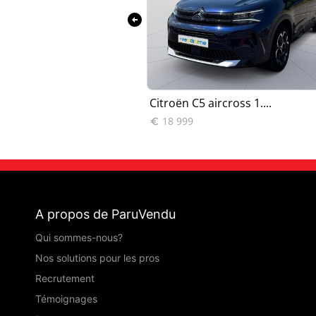
arrow_circle_left
ircross Ma...
Citroën C5 aircross 1....
18 999

A propos de ParuVendu
Qui sommes-nous?
Nos solutions pour les pros
Recrutement
Témoignages