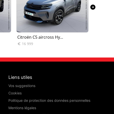
arrow_circle_right
Citroën C5 aircross Hy...
Citroën C5
16 999
18 790


Liens utiles
Vos suggestions
Cookies
Politique de protection des données personnelles
Mentions légales