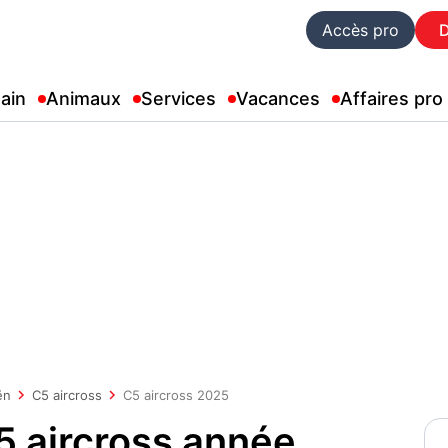
Accès pro
ain
Animaux
Services
Vacances
Affaires pro
ën
C5 aircross
C5 aircross 2025
5 aircross année