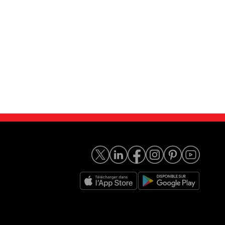
 aircross 1....
Citroën C5 aircross 13...
16 290
