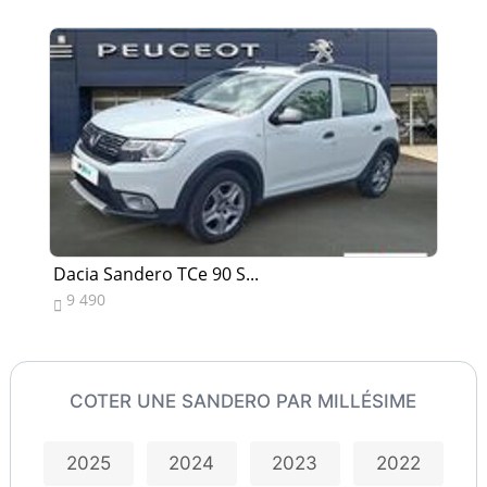
Dacia Sandero TCe 90 S...
Da
9 490
1


COTER UNE SANDERO PAR MILLÉSIME
2025
2024
2023
2022