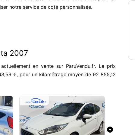
iser notre service de cote personnalisée.
sta 2007
actuellement en vente sur ParuVendu.fr. Le prix
43,59 €, pour un kilométrage moyen de 92 855,12
arrow_circle_right