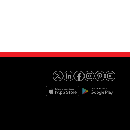
a V 1.0 EcoB...
Ford Fiesta 1.6 EcoBoo...
12 490
