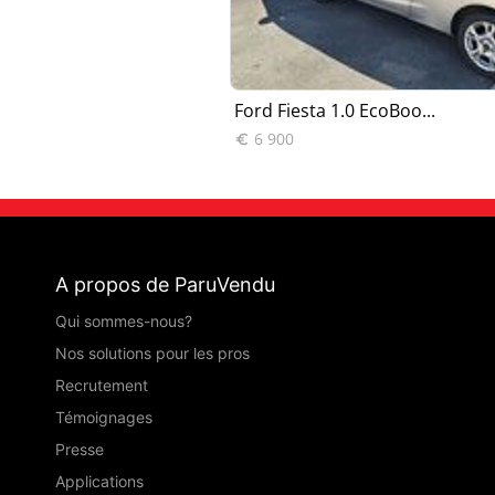
1.5 EcoBoo...
Ford Fiesta 1.0 EcoBoo...
6 900

A propos de ParuVendu
Qui sommes-nous?
Nos solutions pour les pros
Recrutement
Témoignages
Presse
Applications