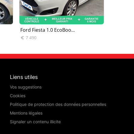
Ford Fiesta 1.0 EcoBoo...
Ford Fiest
7 490
5 990


Liens utiles
Vos suggestions
Cookies
Politique de protection des données personnelles
Mentions légales
Signaler un contenu illicite