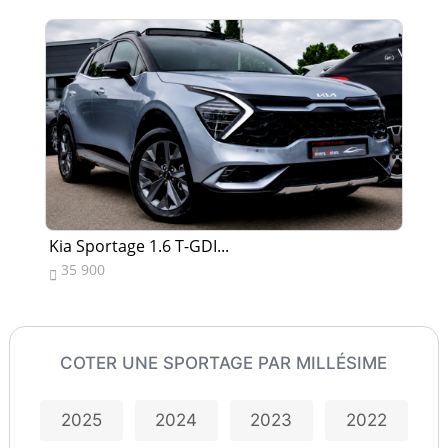
Kia Sportage 1.6 T-GDI...
Ki
35 900
1


COTER UNE SPORTAGE PAR MILLÉSIME
2025
2024
2023
2022