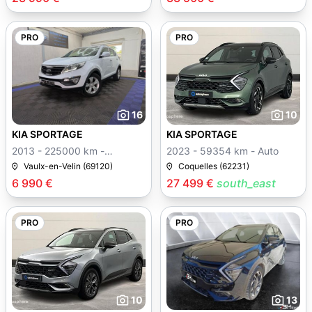
PRO
PRO
16
10
KIA SPORTAGE
KIA SPORTAGE
2013 - 225000 km -
2023 - 59354 km - Auto
Manuelle
Vaulx-en-Velin (69120)
Coquelles (62231)
6 990 €
27 499 €
south_east
PRO
PRO
10
13