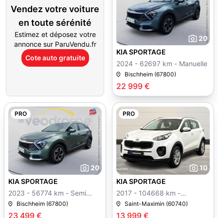
Vendez votre voiture
en toute sérénité
Estimez et déposez votre
20
annonce sur ParuVendu.fr
KIA SPORTAGE
Cote auto gratuite
2024 - 62697 km - Manuelle
Bischheim (67800)
22 999 €
PRO
PRO
20
10
KIA SPORTAGE
KIA SPORTAGE
2023 - 56774 km - Semi
2017 - 104668 km -
auto
Manuelle
Bischheim (67800)
Saint-Maximin (60740)
23 499 €
13 999 €