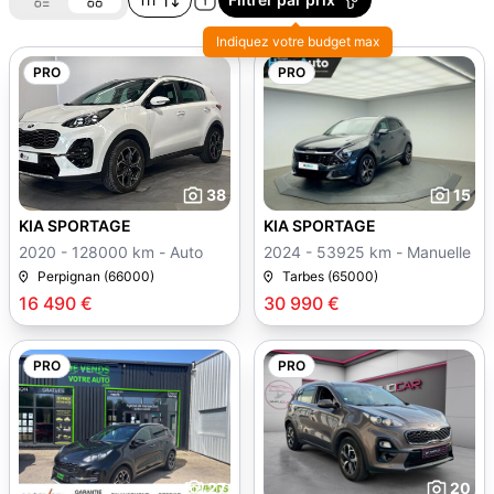
Indiquez votre budget max
PRO
PRO
38
15
KIA SPORTAGE
KIA SPORTAGE
2020 - 128000 km - Auto
2024 - 53925 km - Manuelle
Perpignan (66000)
Tarbes (65000)
16 490 €
30 990 €
PRO
PRO
27
20