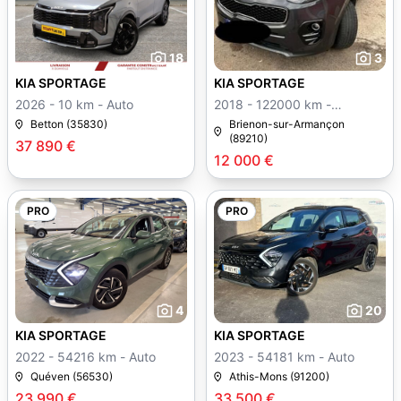
18
3
KIA SPORTAGE
KIA SPORTAGE
2026 - 10 km - Auto
2018 - 122000 km -
Manuelle
Betton (35830)
Brienon-sur-Armançon
(89210)
37 890 €
12 000 €
PRO
PRO
4
20
KIA SPORTAGE
KIA SPORTAGE
2022 - 54216 km - Auto
2023 - 54181 km - Auto
Quéven (56530)
Athis-Mons (91200)
23 990 €
33 500 €