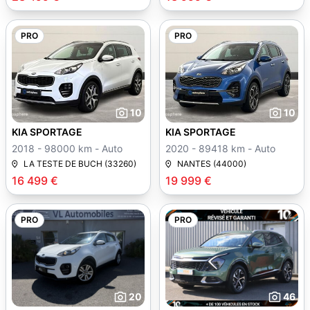
PRO
PRO
10
10
KIA SPORTAGE
KIA SPORTAGE
2018 - 98000 km - Auto
2020 - 89418 km - Auto
LA TESTE DE BUCH (33260)
NANTES (44000)
16 499 €
19 999 €
PRO
PRO
20
46