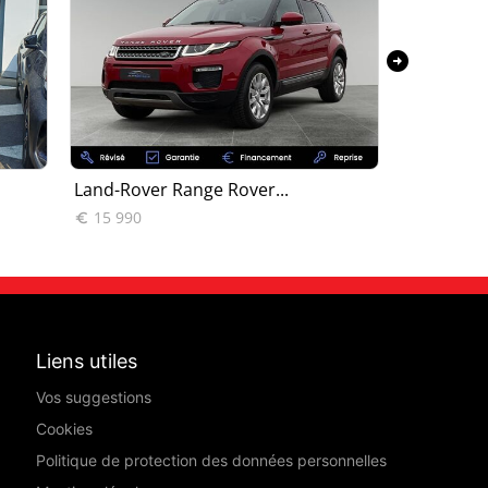
arrow_circle_right
Land-Rover Range Rover...
Land-Rove
15 990
20 990


Liens utiles
Vos suggestions
Cookies
Politique de protection des données personnelles