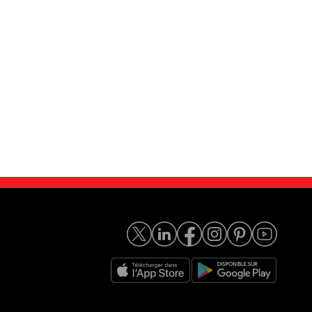
r Range Rover...
Land-Rover Range Rover...
19 890
