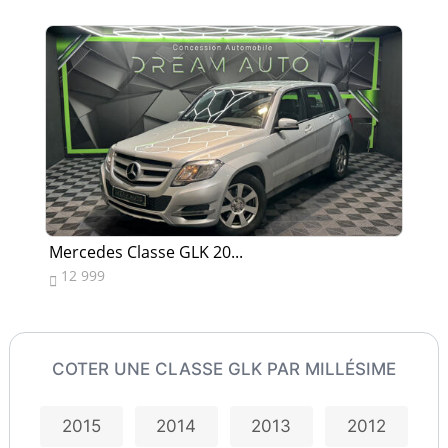
Mercedes Classe GLK 20...
Me
12 999
1


COTER UNE CLASSE GLK PAR MILLÉSIME
2015
2014
2013
2012