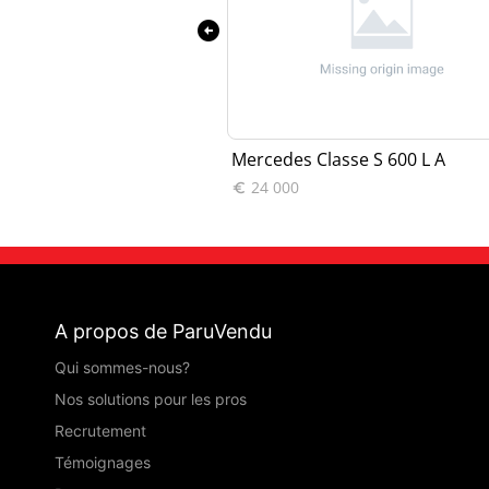
arrow_circle_left
sse S 350 ...
Mercedes Classe S 600 L A
24 000

A propos de ParuVendu
Qui sommes-nous?
Nos solutions pour les pros
Recrutement
Témoignages