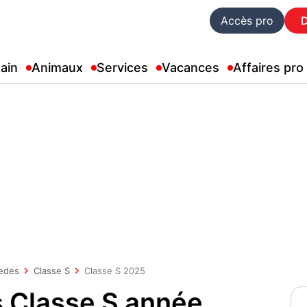
Accès pro
ain
Animaux
Services
Vacances
Affaires pro
edes
Classe S
Classe S 2025
 Classe S année