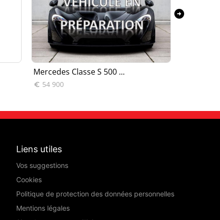
arrow_circle_right
Mercedes Classe S 500 ...
Mercedes C
54 900
29 990


Liens utiles
Vos suggestions
Cookies
Politique de protection des données personnelles
Mentions légales