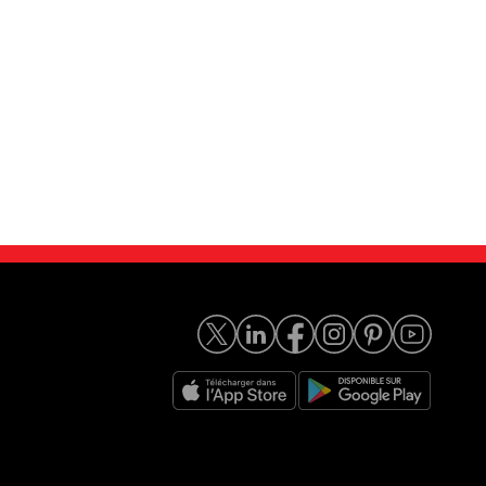
lasse S 350 ...
Mercedes Classe S S350...
37 980
