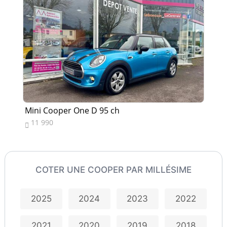
Mini Cooper One D 95 ch
Mi
11 990
1


COTER UNE COOPER PAR MILLÉSIME
2025
2024
2023
2022
2021
2020
2019
2018