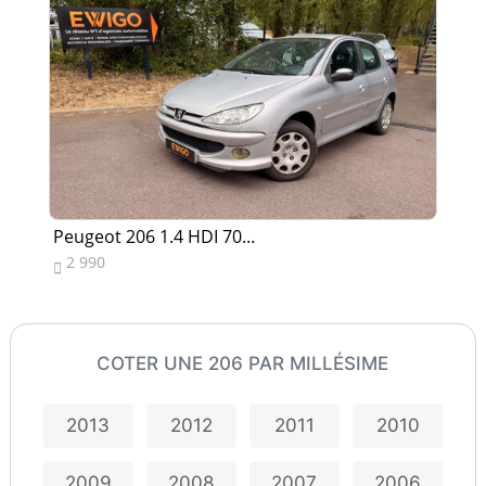
Peugeot 206 1.4 HDI 70...
Pe
2 990
9


COTER UNE 206 PAR MILLÉSIME
2013
2012
2011
2010
2009
2008
2007
2006