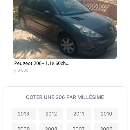
Peugeot 206+ 1.1e 60ch...
Pe
3 000
3


COTER UNE 206 PAR MILLÉSIME
2013
2012
2011
2010
2009
2008
2007
2006