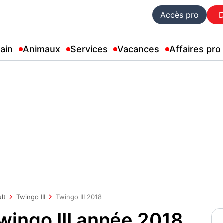
Accès pro
ain
Animaux
Services
Vacances
Affaires pro
lt
Twingo III
Twingo III 2018
wingo III année 2018