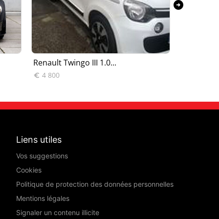
arrow_circle_right
Renault Twingo III 1.0...
Renault Tw
4 800
11 490


Liens utiles
Vos suggestions
Cookies
Politique de protection des données personnelles
Mentions légales
Signaler un contenu illicite