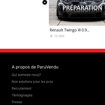
arrow_circle_left
o III 0.9...
Renault Twingo III 0.9...
10 900

A propos de ParuVendu
Qui sommes-nous?
Nos solutions pour les pros
Recrutement
Témoignages
Presse