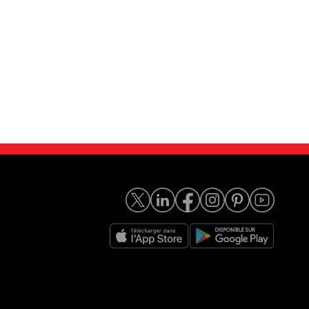
ingo III Twi...
Renault Twingo III 1.0...
4 990
