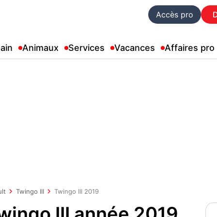
Accès pro
ain
Animaux
Services
Vacances
Affaires pro
lt
Twingo III
Twingo III 2019
wingo III année 2019