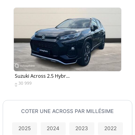
Suzuki Across 2.5 Hybr...
Su
30 999
2


COTER UNE ACROSS PAR MILLÉSIME
2025
2024
2023
2022