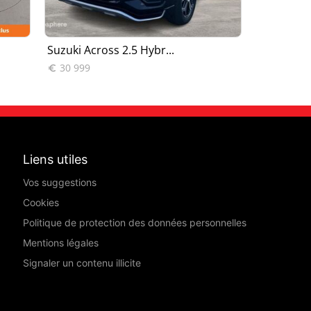
Suzuki Across 2.5 Hybr...
Suzuki Acr
30 999
22 990


Liens utiles
Vos suggestions
Cookies
Politique de protection des données personnelles
Mentions légales
Signaler un contenu illicite