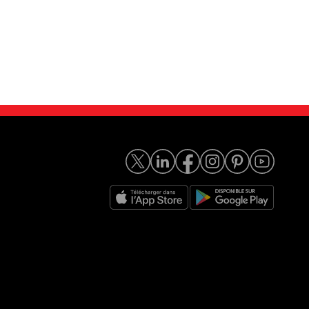
oss 2.5 HYBR...
Suzuki Across 2.5 Hybr...
30 090
