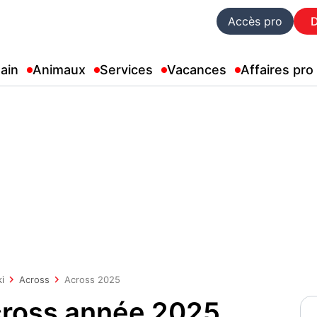
Accès pro
ain
Animaux
Services
Vacances
Affaires pro
i
Across
Across 2025
cross année 2025