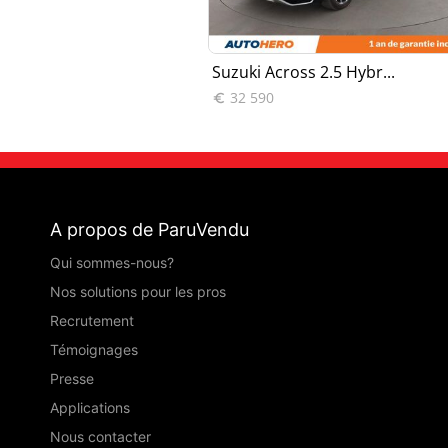
s 2.5 Hybr...
Suzuki Across 2.5 Hybr...
32 590

A propos de ParuVendu
Qui sommes-nous?
Nos solutions pour les pros
Recrutement
Témoignages
Presse
Applications
Nous contacter