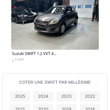
Suzuki SWIFT 1.2 VVT 4...
Suz
8 890
2


COTER UNE SWIFT PAR MILLÉSIME
2025
2024
2023
2022
2021
2020
2019
2018