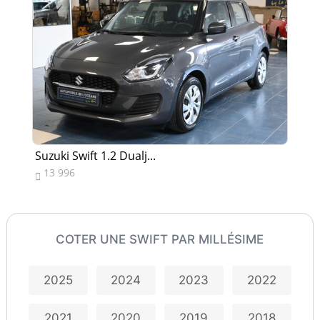
Suzuki Swift 1.2 Dualj...
Suz
13 996
1


COTER UNE SWIFT PAR MILLÉSIME
2025
2024
2023
2022
2021
2020
2019
2018