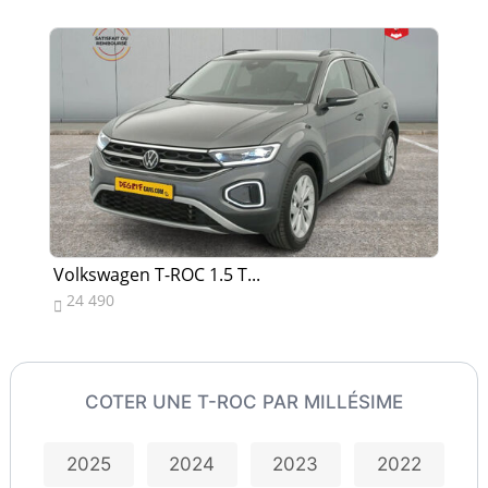
Volkswagen T-ROC 1.5 T...
Vo
24 490
2


COTER UNE T-ROC PAR MILLÉSIME
2025
2024
2023
2022