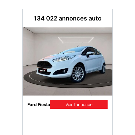
134 022 annonces auto
once
Ford Fiesta
Voir l'annonce