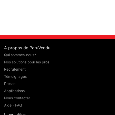
Ford B-
A propos de ParuVendu
Qui sommes-nous?
Nos solutions pour les pros
Recrutement
Témoignages
Presse
Applications
Nous contacter
Aide - FAQ
Liens utiles