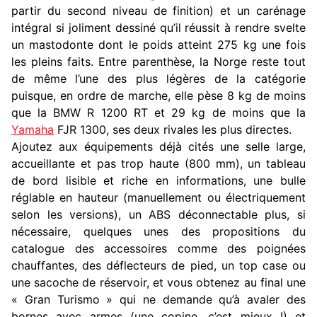
partir du second niveau de finition) et un carénage
intégral si joliment dessiné qu’il réussit à rendre svelte
un mastodonte dont le poids atteint 275 kg une fois
les pleins faits. Entre parenthèse, la Norge reste tout
de même l’une des plus légères de la catégorie
puisque, en ordre de marche, elle pèse 8 kg de moins
que la BMW R 1200 RT et 29 kg de moins que la
Yamaha
FJR 1300, ses deux rivales les plus directes.
Ajoutez aux équipements déjà cités une selle large,
accueillante et pas trop haute (800 mm), un tableau
de bord lisible et riche en informations, une bulle
réglable en hauteur (manuellement ou électriquement
selon les versions), un ABS déconnectable plus, si
nécessaire, quelques unes des propositions du
catalogue des accessoires comme des poignées
chauffantes, des déflecteurs de pied, un top case ou
une sacoche de réservoir, et vous obtenez au final une
« Gran Turismo » qui ne demande qu’à avaler des
bornes avec armes (une copine, c’est mieux !) et