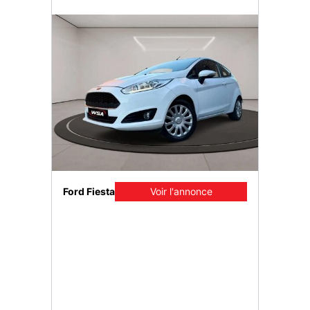
once
Ford Fiesta
Voir l'annonce