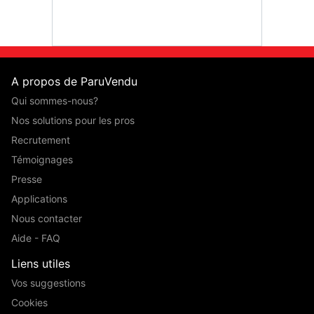
Ford B-
A propos de ParuVendu
Qui sommes-nous?
Nos solutions pour les pros
Recrutement
Témoignages
Presse
Applications
Nous contacter
Aide - FAQ
Liens utiles
Vos suggestions
Cookies