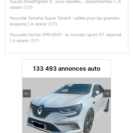
Ducati Streetfighter S : pour rebelles... expérimentés ! | A
retenir (7/7)
Nouvelle Yamaha Super Ténéré : taillée pour les grandes
évasions | A retenir (7/7)
Nouvelle Honda VFR1200F : le concept sport-GT repensé
| A retenir (7/7)
133 493 annonces auto
Dacia S