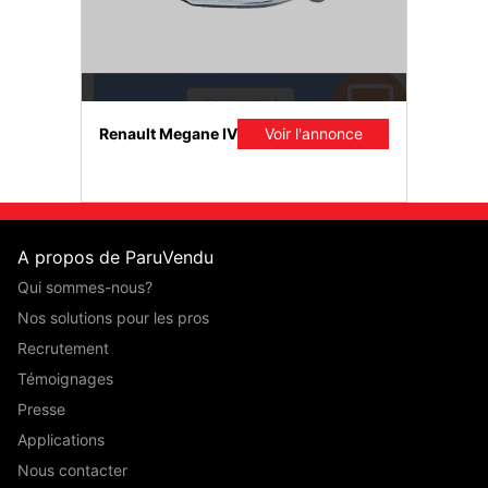
once
Renault Megane IV
Voir l'annonce
A propos de ParuVendu
Qui sommes-nous?
Nos solutions pour les pros
Recrutement
Témoignages
Presse
Applications
Nous contacter