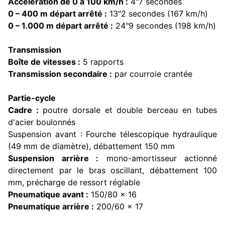
Accélération de 0 à 100 km/h :
4"7 secondes
0 – 400 m départ arrêté :
13"2 secondes (167 km/h)
0 – 1.000 m départ arrêté :
24"9 secondes (198 km/h)
Transmission
Boîte de vitesses :
5 rapports
Transmission secondaire :
par courroie crantée
Partie-cycle
Cadre :
poutre dorsale et double berceau en tubes
d'acier boulonnés
Suspension avant : Fourche télescopique hydraulique
(49 mm de diamètre), débattement 150 mm
Suspension arrière :
mono-amortisseur actionné
directement par le bras oscillant, débattement 100
mm, précharge de ressort réglable
Pneumatique avant :
150/80 x 16
Pneumatique arrière :
200/60 x 17