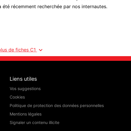
a été récemment recherchée par nos internautes.
expand_more
plus de fiches C1
Liens utiles
Vos suggestions
Cookies
Politique de protection des données personnelles
Mentions légales
Signaler un contenu illicite