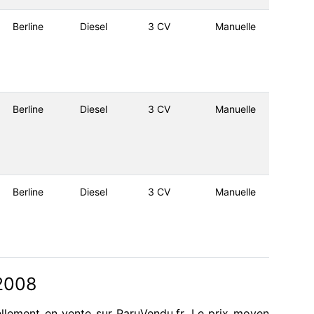
Berline
Diesel
3 CV
Manuelle
Berline
Diesel
3 CV
Manuelle
Berline
Diesel
3 CV
Manuelle
2008
llement en vente sur ParuVendu.fr. Le prix moyen