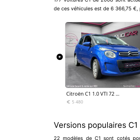
de ces véhicules est de 6 366,75 €
arrow_circle_left
TI 68 FEEL...
Citroën C1 1.0 VTI 72 ...
5 480

Versions populaires C
22 modèles de C1 sont cotés pour