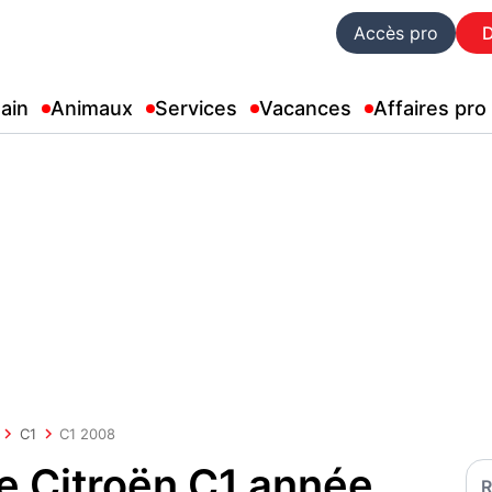
Accès pro
ain
Animaux
Services
Vacances
Affaires pro
C1
C1 2008
e Citroën C1 année
R