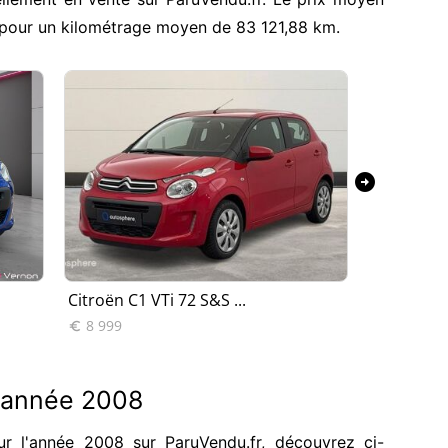
, pour un kilométrage moyen de 83 121,88 km.
arrow_circle_right
Citroën C1 VTi 72 S&S ...
Citroën C
8 999
6 980


1 année 2008
 l'année 2008 sur ParuVendu.fr, découvrez ci-