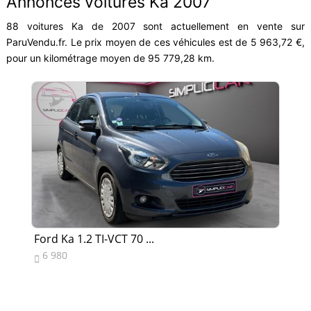
Annonces voitures Ka 2007
88 voitures Ka de 2007 sont actuellement en vente sur
ParuVendu.fr. Le prix moyen de ces véhicules est de 5 963,72 €,
pour un kilométrage moyen de 95 779,28 km.
Ford Ka 1.2 TI-VCT 70 ...
For
6 980
3

