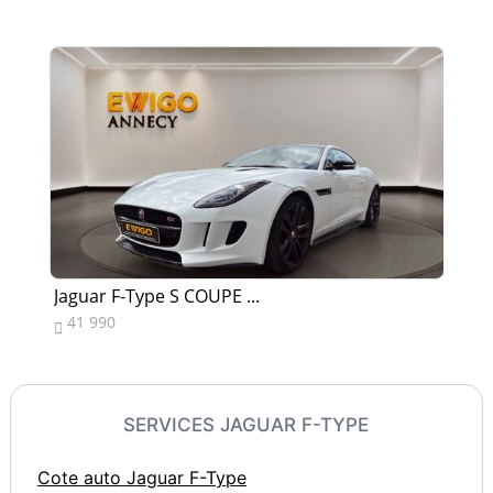
Jaguar F-Type S COUPE ...
Ja
41 990
4


SERVICES JAGUAR F-TYPE
Cote auto Jaguar F-Type