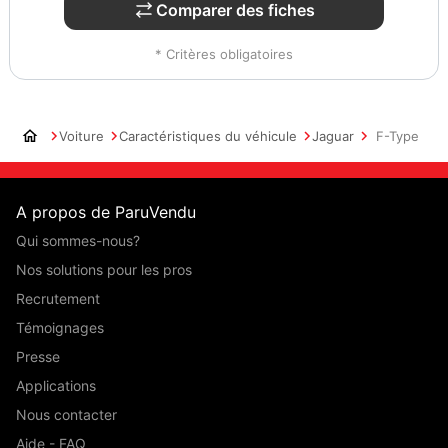
Comparer des fiches
* Critères obligatoires
Voiture
Caractéristiques du véhicule
Jaguar
F-Type
A propos de ParuVendu
Qui sommes-nous?
Nos solutions pour les pros
Recrutement
Témoignages
Presse
Applications
Nous contacter
Aide - FAQ