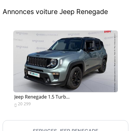
Annonces voiture Jeep Renegade
Jeep Renegade 1.5 Turb...
Je
20 299
1


SERVICES JEEP RENEGADE