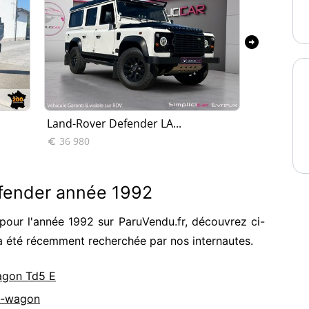
arrow_circle_right
Land-Rover Defender LA...
Land-Rove
36 980
57 990


efender année 1992
our l'année 1992 sur ParuVendu.fr, découvrez ci-
a été récemment recherchée par nos internautes.
agon Td5 E
n-wagon