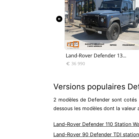
arrow_circle_left
Defender DE...
Land-Rover Defender 13...
36 990

Versions populaires D
2 modèles de Defender sont cotés p
dessous les modèles dont la valeur 
Land-Rover Defender 110 Station W
Land-Rover 90 Defender TDI statio