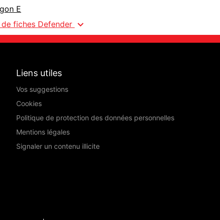
agon E
expand_more
s de fiches Defender
Liens utiles
Vos suggestions
Cookies
Politique de protection des données personnelles
Mentions légales
Signaler un contenu illicite