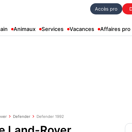
Accès pro
ain
Animaux
Services
Vacances
Affaires pro
over
Defender
Defender 1992
ue Land-Rover