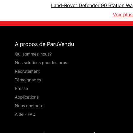
Land-Rover Defender 90 Station W
Voir plu
A propos de ParuVendu
Qui sommes-nous?
Nos solutions pour les pros
Recrutement
Témoignages
Presse
Applications
Nous contacter
Aide - FAQ