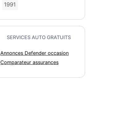
1991
SERVICES AUTO GRATUITS
Annonces Defender occasion
r Defender 11...
Land-Rover Defender 11...
Comparateur assurances
29 990
